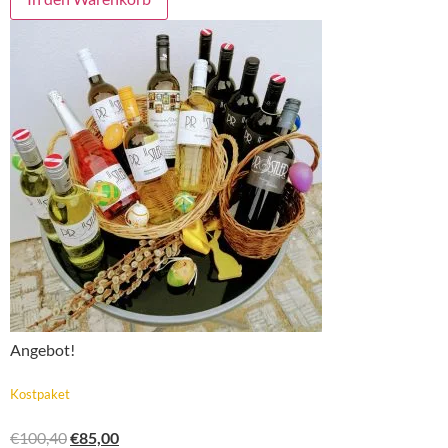
Angebot!
Kostpaket
€
100,40
€
85,00