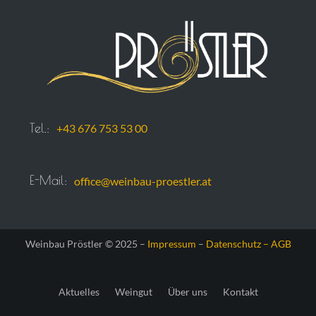
Tel.:
+43 676 753 53 00
E-Mail:
office@weinbau-proestler.at
Weinbau Pröstler © 2025 –
Impressum
–
Datenschutz –
AGB
Aktuelles
Weingut
Über uns
Kontakt