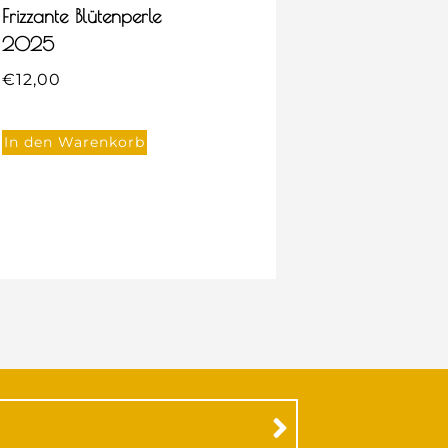
Frizzante Blütenperle
2025
€
12,00
In den Warenkorb