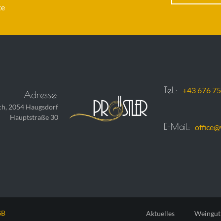
te
Tel.:
+43 676 75
Adresse;
ch, 2054 Haugsdorf
Hauptstraße 30
E-Mail:
office@
GB
Aktuelles
Weingut