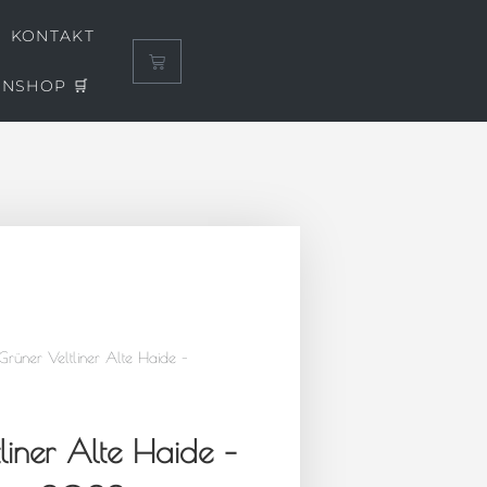
KONTAKT
INSHOP 🛒
rüner Veltliner Alte Haide –
liner Alte Haide –