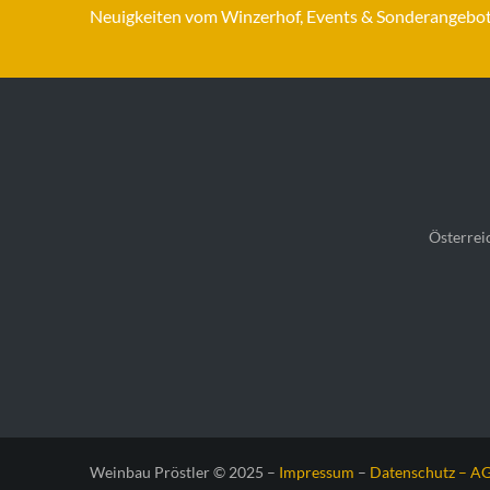
Neuigkeiten vom Winzerhof, Events & Sonderangebo
Österrei
Weinbau Pröstler © 2025 –
Impressum
–
Datenschutz –
A