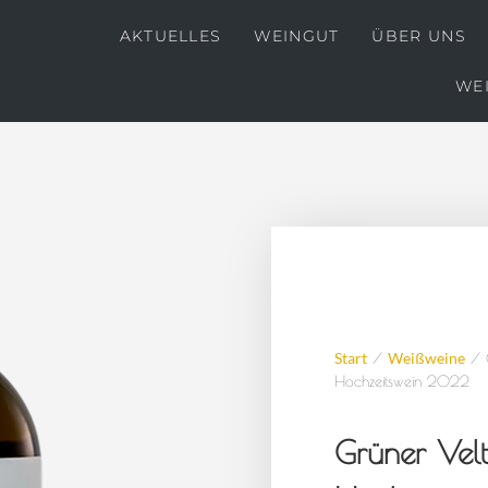
AKTUELLES
WEINGUT
ÜBER UNS
WE
Start
/
Weißweine
/ G
Hochzeitswein 2022
Grüner Velt